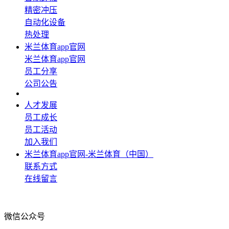
精密冲压
自动化设备
热处理
米兰体育app官网
米兰体育app官网
员工分享
公司公告
人才发展
员工成长
员工活动
加入我们
米兰体育app官网-米兰体育（中国）
联系方式
在线留言
微信公众号