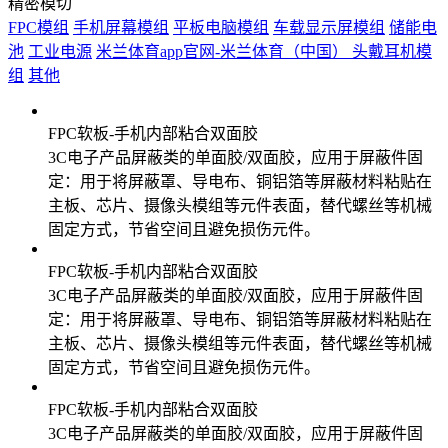
精密模切
FPC模组
手机屏幕模组
平板电脑模组
车载显示屏模组
储能电
池
工业电源
米兰体育app官网-米兰体育（中国）
头戴耳机模
组
其他
FPC软板-手机内部粘合双面胶
3C电子产品屏蔽类的单面胶/双面胶，应用于屏蔽件固
定：用于将屏蔽罩、导电布、铜铝箔等屏蔽材料粘贴在
主板、芯片、摄像头模组等元件表面，替代螺丝等机械
固定方式，节省空间且避免损伤元件。
FPC软板-手机内部粘合双面胶
3C电子产品屏蔽类的单面胶/双面胶，应用于屏蔽件固
定：用于将屏蔽罩、导电布、铜铝箔等屏蔽材料粘贴在
主板、芯片、摄像头模组等元件表面，替代螺丝等机械
固定方式，节省空间且避免损伤元件。
FPC软板-手机内部粘合双面胶
3C电子产品屏蔽类的单面胶/双面胶，应用于屏蔽件固