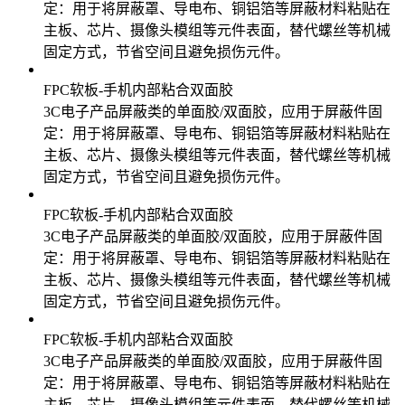
定：用于将屏蔽罩、导电布、铜铝箔等屏蔽材料粘贴在
主板、芯片、摄像头模组等元件表面，替代螺丝等机械
固定方式，节省空间且避免损伤元件。
FPC软板-手机内部粘合双面胶
3C电子产品屏蔽类的单面胶/双面胶，应用于屏蔽件固
定：用于将屏蔽罩、导电布、铜铝箔等屏蔽材料粘贴在
主板、芯片、摄像头模组等元件表面，替代螺丝等机械
固定方式，节省空间且避免损伤元件。
FPC软板-手机内部粘合双面胶
3C电子产品屏蔽类的单面胶/双面胶，应用于屏蔽件固
定：用于将屏蔽罩、导电布、铜铝箔等屏蔽材料粘贴在
主板、芯片、摄像头模组等元件表面，替代螺丝等机械
固定方式，节省空间且避免损伤元件。
FPC软板-手机内部粘合双面胶
3C电子产品屏蔽类的单面胶/双面胶，应用于屏蔽件固
定：用于将屏蔽罩、导电布、铜铝箔等屏蔽材料粘贴在
主板、芯片、摄像头模组等元件表面，替代螺丝等机械